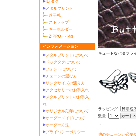
ID タグ
メタルプリント
迷子札
ストラップ
キーホルダー
ZIPPO・小物
インフォメーション
キュートなバタフラ
メタルプリントについて
ドッグタグについて
フォントについて
チェーンの選び方
リングサイズの測り方
アクセサリーのお手入れ
メタルプリントのお手入
れ
ラッピング:
オリジナル刻印について
数量:
オーダーメイドにつて
・
オーダー方法
プライバシーポリシー
他のチェーンが必要